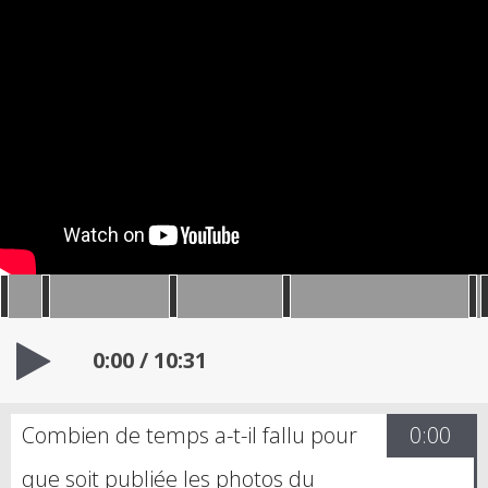
0:00
/
10:31
Combien de temps a-t-il fallu pour
0:00
que soit publiée les photos du