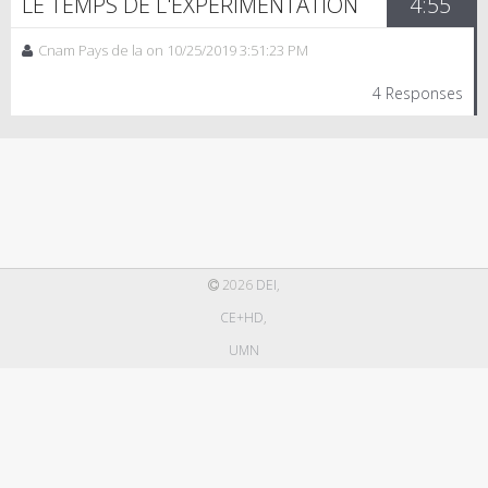
LE TEMPS DE L'EXPERIMENTATION
4:55
Cnam Pays de la on 10/25/2019 3:51:23 PM
4 Responses
2026
DEI
,
CE+HD
,
UMN
|
Terms
&
Privacy